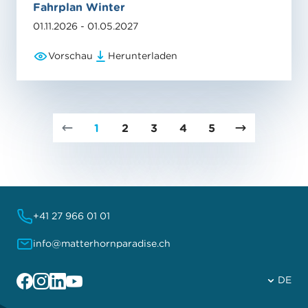
Fahrplan Winter
01.11.2026 - 01.05.2027
Vorschau
Herunterladen
1
2
3
4
5
+41 27 966 01 01
info@matterhornparadise.ch
Facebook
Instagram
Linkedin
YouTube
DE