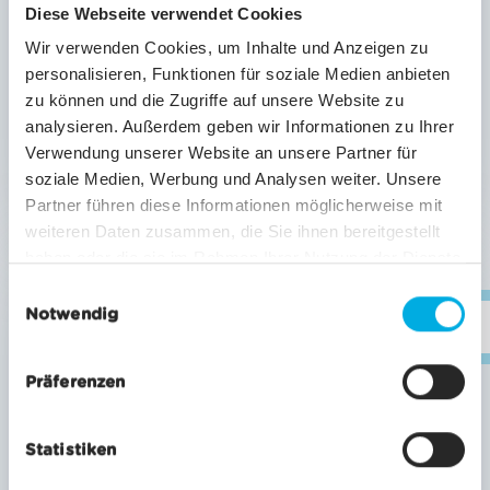
Diese Webseite verwendet Cookies
Wir verwenden Cookies, um Inhalte und Anzeigen zu
personalisieren, Funktionen für soziale Medien anbieten
Panoramakarte
zu können und die Zugriffe auf unsere Website zu
Winter
analysieren. Außerdem geben wir Informationen zu Ihrer
Verwendung unserer Website an unsere Partner für
Vorschau
Herunterladen
soziale Medien, Werbung und Analysen weiter. Unsere
Partner führen diese Informationen möglicherweise mit
weiteren Daten zusammen, die Sie ihnen bereitgestellt
Dokument
haben oder die sie im Rahmen Ihrer Nutzung der Dienste
gesammelt haben.
E
Notwendig
i
inf
n
w
Präferenzen
i
l
Statistiken
l
i