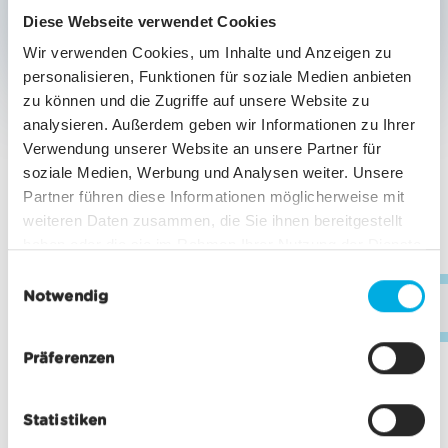
Diese Webseite verwendet Cookies
Wir verwenden Cookies, um Inhalte und Anzeigen zu
personalisieren, Funktionen für soziale Medien anbieten
ZU DEN PREISINFORMATIONEN
zu können und die Zugriffe auf unsere Website zu
analysieren. Außerdem geben wir Informationen zu Ihrer
Verwendung unserer Website an unsere Partner für
BESCHREIBUNG
soziale Medien, Werbung und Analysen weiter. Unsere
Bei Buchungen für das Ultraks-Rennen erhalten
Partner führen diese Informationen möglicherweise mit
Begleitpersonen 50% Rabatt auf ausgewählte
weiteren Daten zusammen, die Sie ihnen bereitgestellt
Einzelfahrten. Das Angebot gilt bis am 20. August
haben oder die sie im Rahmen Ihrer Nutzung der Dienste
2026 für die folgenden Fahrstrecken:
gesammelt haben.
E
Notwendig
i
Zermatt- Furi
inf
n
w
Zermatt- Schwarzsee
Präferenzen
i
Zermatt- Trockener Steg
l
Zermatt- Riffelberg
Statistiken
l
i