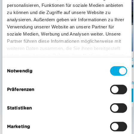
personalisieren, Funktionen für soziale Medien anbieten
zu können und die Zugriffe auf unsere Website zu
analysieren. Außerdem geben wir Informationen zu Ihrer
Verwendung unserer Website an unsere Partner für
soziale Medien, Werbung und Analysen weiter. Unsere
Partner führen diese Informationen möglicherweise mit
weiteren Daten zusammen, die Sie ihnen bereitgestellt
haben oder die sie im Rahmen Ihrer Nutzung der Dienste
EINZEL- & RETOURFAHRTEN
gesammelt haben.
E
Matterhorn Alpine Crossing
Notwendig
i
inf
n
ab CHF 147.50
w
Präferenzen
i
MEHR ERFAHREN
MEHR E
l
Statistiken
l
i
g
Marketing
u