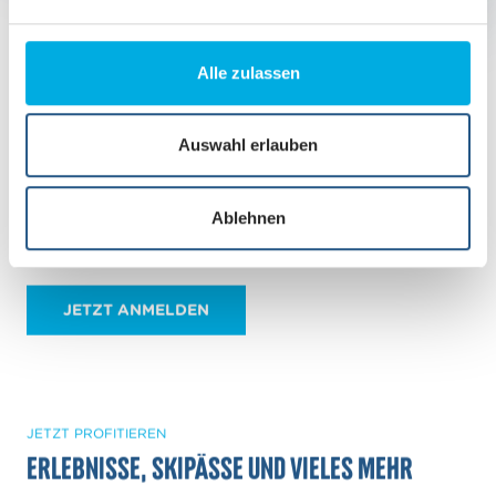
n
g
s
NEUIGKEITEN AUS ZERMATT
Alle zulassen
a
JEDERZEIT INFORMIERT MIT UNSEREM
u
NEWSLETTER
s
Auswahl erlauben
w
E-Mail Adresse
a
Ablehnen
h
l
JETZT ANMELDEN
JETZT PROFITIEREN
Erlebnisse, Skipässe und vieles mehr