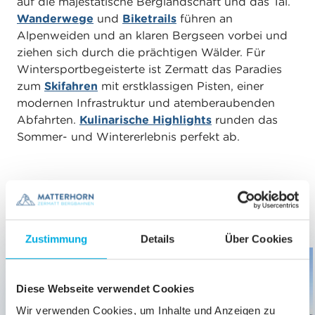
auf die majestätische Berglandschaft und das Tal.
Wanderwege
und
Biketrails
führen an
Alpenweiden und an klaren Bergseen vorbei und
ziehen sich durch die prächtigen Wälder. Für
Wintersportbegeisterte ist Zermatt das Paradies
zum
Skifahren
mit erstklassigen Pisten, einer
modernen Infrastruktur und atemberaubenden
Abfahrten.
Kulinarische Highlights
runden das
Sommer- und Wintererlebnis perfekt ab.
MATTERHORN PARADISE
Jetzt Erlebnisse buchen
Zustimmung
Details
Über Cookies
Gültigkeit
01.05.
-
06.09.2026
Diese Webseite verwendet Cookies
Wir verwenden Cookies, um Inhalte und Anzeigen zu