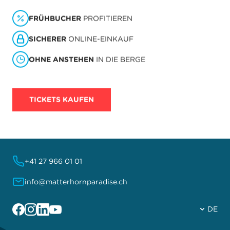
FRÜHBUCHER
PROFITIEREN
SICHERER
ONLINE-EINKAUF
OHNE ANSTEHEN
IN DIE BERGE
TICKETS KAUFEN
+41 27 966 01 01
info@matterhornparadise.ch
Facebook
Instagram
Linkedin
YouTube
DE