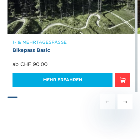
1- & MEHRTAGESPÄSSE
Bikepass Basic
ab CHF 90.00
MEHR ERFAHREN
MEHR 