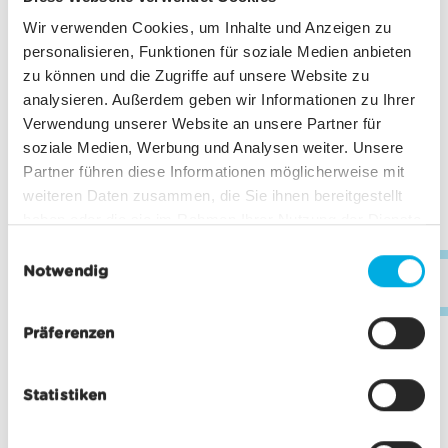
Wir verwenden Cookies, um Inhalte und Anzeigen zu
personalisieren, Funktionen für soziale Medien anbieten
zu können und die Zugriffe auf unsere Website zu
analysieren. Außerdem geben wir Informationen zu Ihrer
Verwendung unserer Website an unsere Partner für
soziale Medien, Werbung und Analysen weiter. Unsere
Partner führen diese Informationen möglicherweise mit
weiteren Daten zusammen, die Sie ihnen bereitgestellt
haben oder die sie im Rahmen Ihrer Nutzung der Dienste
gesammelt haben.
E
Notwendig
i
inf
n
w
Präferenzen
i
l
Statistiken
l
i
g