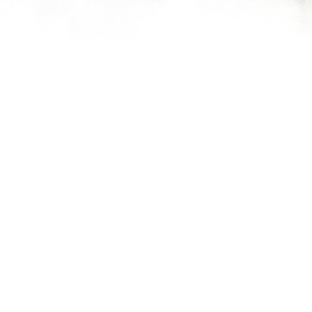
ANZAHL
ERWACHSENE
KINDER /
TAGE
ERMÄSSIGT*
1
CHF 99.00
CHF 49.50
2
CHF 117.00
CHF 58.50
3
CHF 138.00
CHF 69.00
4
CHF 162.00
CHF 81.00
5
CHF 188.00
CHF 94.00
6
CHF 229.00
CHF 114.50