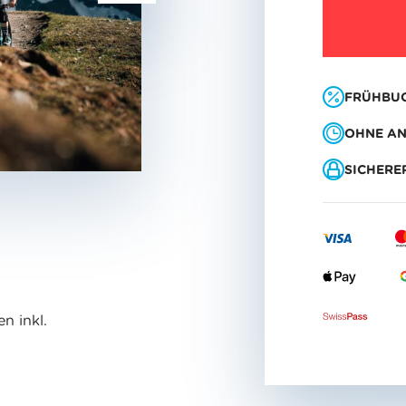
FRÜHBU
OHNE AN
SICHERE
n inkl.