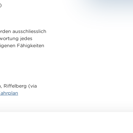
s)
den ausschliesslich
twortung jedes
eigenen Fähigkeiten
 Riffelberg (via
ahrplan