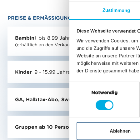
Zustimmung
PREISE & ERMÄSSIGUNGEN
Diese Webseite verwendet 
Bambini
bis 8.99 Jahre
Wir verwenden Cookies, um I
(erhältlich an den Verkaufsstellen oder online als Wolli C
und die Zugriffe auf unsere 
Website an unsere Partner fü
möglicherweise mit weiteren
der Dienste gesammelt habe
Kinder
9 - 15.99 Jahre
E
Notwendig
i
GA, Halbtax-Abo, Swiss Travel Pass
n
w
i
l
Gruppen ab 10 Personen
l
Ablehnen
i