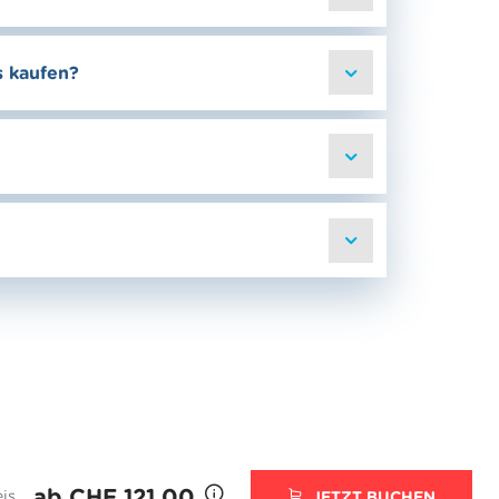
s kaufen?
ab CHF 121.00
eis
JETZT BUCHEN