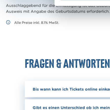
g
Ausschlaggebend für die Ermässigung ist das Geburt
u
Ausweis mit Angabe des Geburtsdatums erforderlich.
n
g
Alle Preise inkl. 8.1% MwSt.
s
a
u
s
w
a
Fragen & Antworten
h
l
Bis wann kann ich Tickets online eink
Gibt es einen Unterschied ob ich mei