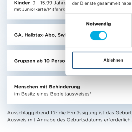
Kinder
9 - 15.99 Jahre
der Dienste gesammelt habe
mit Juniorkarte/Mitfahrkarte in Begleitung
E
Notwendig
i
n
GA, Halbtax-Abo, Swiss Travel Pass
w
i
l
l
Ablehnen
Gruppen ab 10 Personen
i
g
u
Menschen mit Behinderung
n
im Besitz eines Begleitausweises*
g
s
a
Ausschlaggebend für die Ermässigung ist das Geburt
u
Ausweis mit Angabe des Geburtsdatums erforderlich.
s
w