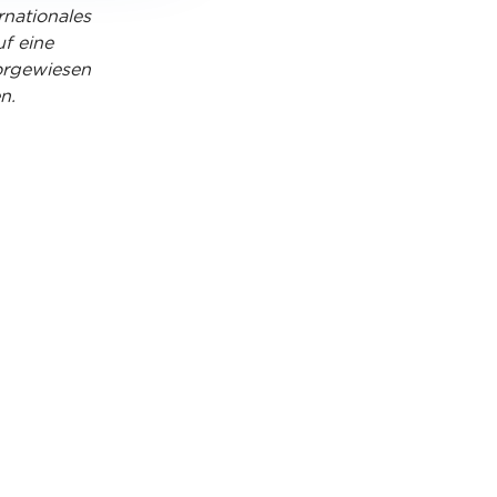
ernationales
f eine
vorgewiesen
n.