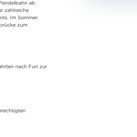
 Pendelbahn ab
r zahlreiche
ants. Im Sommer
ebrücke zum
ahrten nach Furi zur
erechtigten