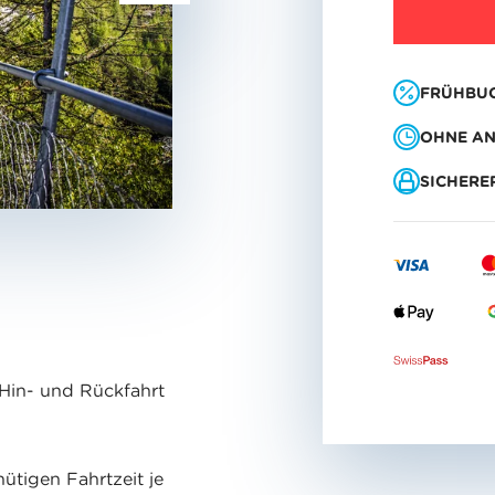
FRÜHBU
OHNE AN
SICHERE
e Hin- und Rückfahrt
nütigen Fahrtzeit je