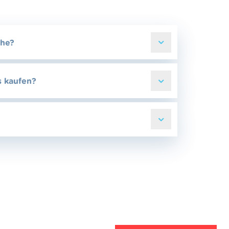
che?
s kaufen?