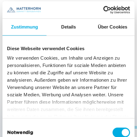
INBEGRIFFEN
Einzel- oder Retourfahrt nach Trockener Steg
(Möglichkeit an den Zwischenstationen aus-
Zustimmung
Details
Über Cookies
und einzusteigen)
Eintritt 3S InfoCube
Diese Webseite verwendet Cookies
Biketransport
Wir verwenden Cookies, um Inhalte und Anzeigen zu
Ortsbus
personalisieren, Funktionen für soziale Medien anbieten
Hunde werden gratis befördert
zu können und die Zugriffe auf unsere Website zu
analysieren. Außerdem geben wir Informationen zu Ihrer
Verwendung unserer Website an unsere Partner für
PREISE & ERMÄSSIGUNGEN
soziale Medien, Werbung und Analysen weiter. Unsere
Partner führen diese Informationen möglicherweise mit
weiteren Daten zusammen, die Sie ihnen bereitgestellt
Bambini
bis 8.99 Jahre
gratis
haben oder die sie im Rahmen Ihrer Nutzung der Dienste
gesammelt haben.
E
Notwendig
i