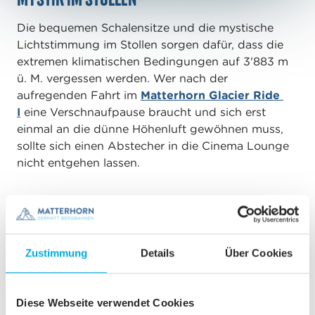
Die bequemen Schalensitze und die mystische
Lichtstimmung im Stollen sorgen dafür, dass die
extremen klimatischen Bedingungen auf 3'883 m
ü. M. vergessen werden. Wer nach der
aufregenden Fahrt im
Matterhorn Glacier Ride
I
eine Verschnaufpause braucht und sich erst
einmal an die dünne Höhenluft gewöhnen muss,
sollte sich einen Abstecher in die Cinema Lounge
nicht entgehen lassen.
Hinweis:
Der Besuch der Cinema Lounge ist im
Ticket inbegriffen und eignet sich bestens als
Schlechtwetterprogramm oder zur Einstimmung
auf den Besuch der hochalpinen Erlebniswelt am
Zustimmung
Details
Über Cookies
Matterhorn Glacier Paradise.
Diese Webseite verwendet Cookies
EINZELFAHRT MATTERHORN GLACIER
PARADISE