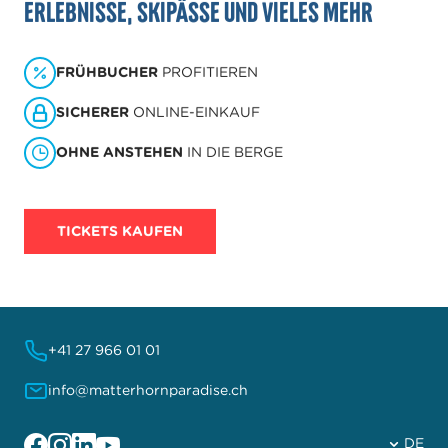
Erlebnisse, Skipässe und vieles mehr
FRÜHBUCHER
PROFITIEREN
SICHERER
ONLINE-EINKAUF
OHNE ANSTEHEN
IN DIE BERGE
TICKETS KAUFEN
+41 27 966 01 01
info@matterhornparadise.ch
Facebook
Instagram
Linkedin
YouTube
DE