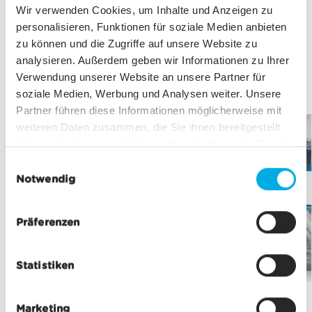
Wir verwenden Cookies, um Inhalte und Anzeigen zu
personalisieren, Funktionen für soziale Medien anbieten
zu können und die Zugriffe auf unsere Website zu
analysieren. Außerdem geben wir Informationen zu Ihrer
MATTERHORN GLACIER PARADISE
Verwendung unserer Website an unsere Partner für
Weitere Highlights auf dem Gipfel
soziale Medien, Werbung und Analysen weiter. Unsere
Partner führen diese Informationen möglicherweise mit
weiteren Daten zusammen, die Sie ihnen bereitgestellt
haben oder die sie im Rahmen Ihrer Nutzung der Dienste
gesammelt haben.
E
Notwendig
i
inf
n
Restaurant
w
Matterhorn Glacier
Gletscher-Palast
Präferenzen
i
Paradise
Zermatt
l
Statistiken
l
i
g
Marketing