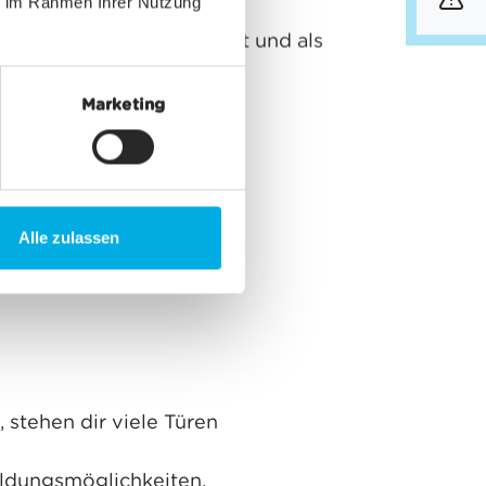
uster Natur.
ie im Rahmen Ihrer Nutzung
info
 gerne an der frischen Luft und als
ayer bekannt.
Marketing
Alle zulassen
stehen dir viele Türen
ildungsmöglichkeiten,