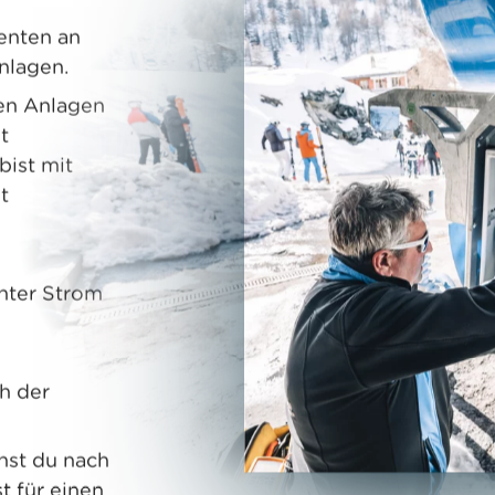
nenten an
nlagen.
hen Anlagen
t
bist mit
t
unter Strom
h der
hst du nach
t für einen