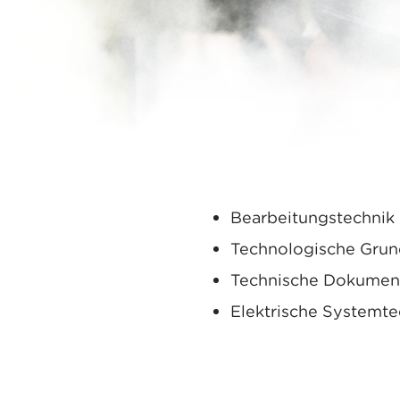
Die Lehre zum Elektroinst
Berufsfachschule
1-2 Tage pro Woche besuc
Berufskunde
In der Berufsschule wer
Bearbeitungstechnik 
Technologische Grund
Technische Dokument
Elektrische Systemte