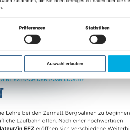
von rob
 Daten zusammen, die Sie ihnen bereitgestellt haben oder die s
n.
Du bist
Teampl
Präferenzen
Statistiken
Auswahl erlauben
GIBT ES NACH DER AUSBILDUNG?
t
ne Lehre bei den Zermatt Bergbahnen zu beginnen, 
ufliche Laufbahn offen. Nach einer hochwertigen
llateur/in EFZ
eröffnen sich verschiedene Weiterb