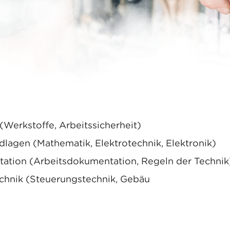
allateur/in EFZ dauert grundsätzlich vier Jahre.
hst du die Berufsschule in Visp und überbetrieblic
den dir folgenden Themenbereiche nähergebracht:
(Werkstoffe, Arbeitssicherheit)
lagen (Mathematik, Elektrotechnik, Elektronik)
ation (Arbeitsdokumentation, Regeln der Technik
chnik (Steuerungstechnik, Gebäu