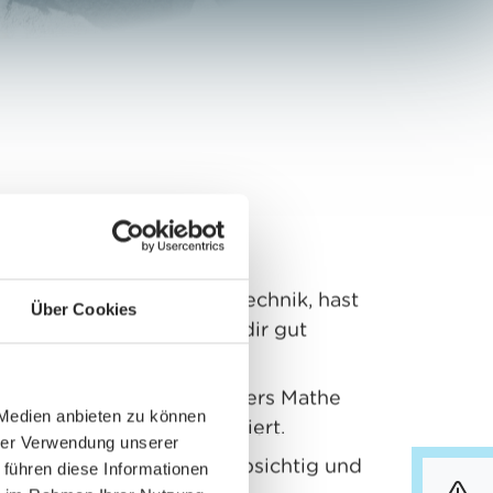
ringst du mit
 Interesse an der Elektrotechnik, hast
Über Cookies
hnisches Flair und kannst dir gut
te Dinge vorstellen.
Schule haben dich besonders Mathe
 Medien anbieten zu können
atur und Technik interessiert.
hrer Verwendung unserer
 schwindelfrei, normal farbsichtig und
 führen diese Informationen