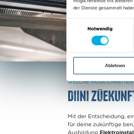
möglicherweise mit weiteren
der Dienste gesammelt habe
E
Notwendig
i
n
w
i
l
l
Ablehnen
i
g
WELCHE MÖGLICHKEITEN 
u
Diini Züekunf
n
g
s
a
Mit der Entscheidung, ei
u
für deine zukünftige ber
s
Ausbildung
Elektroinsta