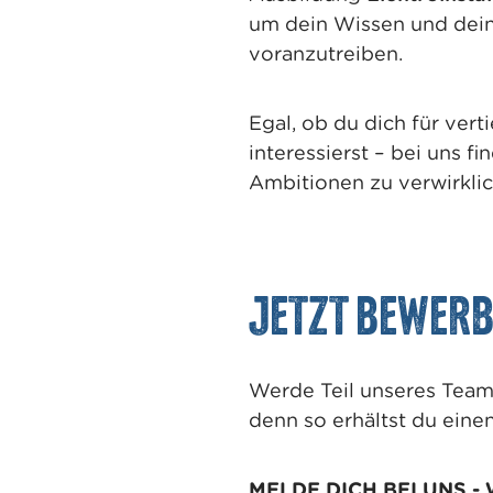
w
um dein Wissen und deine
a
voranzutreiben.
h
l
Egal, ob du dich für ver
interessierst – bei uns 
Ambitionen zu verwirklic
Jetzt Bewerb
Werde Teil unseres Team
denn so erhältst du eine
MELDE DICH BEI UNS -