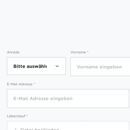
w
a
h
l
Anrede
Vorname
*
E-Mail Adresse
*
Lebenslauf
*
Datei hochladen