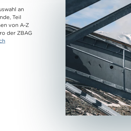
Auswahl an
nde, Teil
nen von A-Z
üro der ZBAG
ch