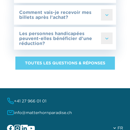
Comment vais-je recevoir mes
billets après l’achat?
Les personnes handicapées
peuvent-elles bénéficier d'une
réduction?
TOUTES LES QUESTIONS & RÉPONSES
+41 27 966 01 01
info@matterhornparadise.ch
Facebook
Instagram
Linkedin
YouTube
FR