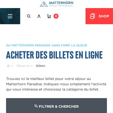
Table Of Content
Acheter des billets en ligne
Questions & Réponses
sr.skip-to.main-content
sr.skip-to.table-of-contents
sr.skip-to.main-navigation
SHOP
0
HEADER.CART
AU MATTERHORN PARADISE SANS FAIRE LA QUEUE
Acheter des billets en ligne
Home
Réserver
Billets
Trouvez ici le meilleur billet pour votre séjour au
Matterhorn Paradise. Indiquez-nous simplement l'activité
qui vous intéresse et choisissez la catégorie du billet.
FILTRER & CHERCHER