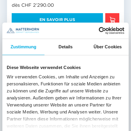
dès CHF 2’290.00
EN SAVOIR PLUS
EN SAVO
Validité
01/10
-
31/10/2026
Zustimmung
Details
Über Cookies
Diese Webseite verwendet Cookies
Wir verwenden Cookies, um Inhalte und Anzeigen zu
personalisieren, Funktionen für soziale Medien anbieten
zu können und die Zugriffe auf unsere Website zu
analysieren. Außerdem geben wir Informationen zu Ihrer
Verwendung unserer Website an unsere Partner für
soziale Medien, Werbung und Analysen weiter. Unsere
Partner führen diese Informationen möglicherweise mit
ABBONAMENTI STAGIONALI & ANNUALI
weiteren Daten zusammen, die Sie ihnen bereitgestellt
Wolli Card pour enfants