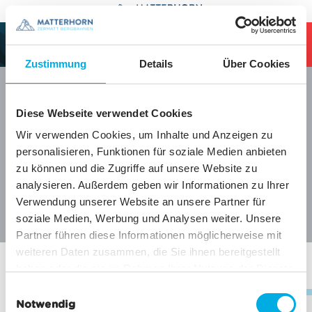
Table Of Content
sr.skip-to.main-content
sr.skip-to.table-of-contents
sr.skip-to.main-navigation
SHOP
0
HEADER.CART
Zustimmung
Details
Über Cookies
Diese Webseite verwendet Cookies
Wir verwenden Cookies, um Inhalte und Anzeigen zu
Veuillez accepter les cookies pour voir ce contenu.
personalisieren, Funktionen für soziale Medien anbieten
ACCEPTER LES COOKIES MARKETING
zu können und die Zugriffe auf unsere Website zu
analysieren. Außerdem geben wir Informationen zu Ihrer
Verwendung unserer Website an unsere Partner für
soziale Medien, Werbung und Analysen weiter. Unsere
Partner führen diese Informationen möglicherweise mit
weiteren Daten zusammen, die Sie ihnen bereitgestellt
haben oder die sie im Rahmen Ihrer Nutzung der Dienste
gesammelt haben.
E
Notwendig
i