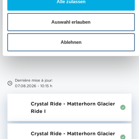
Alle zulassen
difficulté
a
moyenne
u
s
Auswahl erlauben
w
Piste de difficulté moyenne
Piste facile
a
Ablehnen
h
l
Dernière mise à jour:
07.08.2026 - 10:15 h
Crystal Ride - Matterhorn Glacier
Ride I
Crystal Ride - Matterhorn Glacier