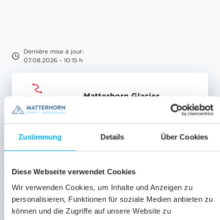
Dernière mise à jour:
07.08.2026 - 10:15 h
Matterhorn Glacier
Piste de
85.2
Paradise
difficulté
moyenne
Zustimmung
Details
Über Cookies
Piste de
83
Plateau Rosa
difficulté
Diese Webseite verwendet Cookies
moyenne
Wir verwenden Cookies, um Inhalte und Anzeigen zu
personalisieren, Funktionen für soziale Medien anbieten zu
können und die Zugriffe auf unsere Website zu