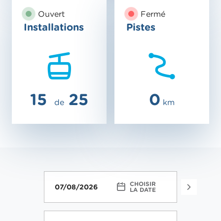
Ouvert
Fermé
Installations
Pistes
15
25
0
de
km
CHOISIR
FACIL
LA DATE