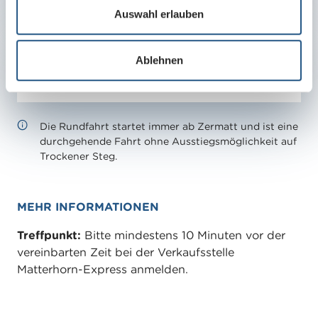
s
Auswahl erlauben
w
Zermatt - Trockener Steg - Zermatt
CHF 150.00
a
Rundfahrt
Ablehnen
h
pro Gondel (max. 4 Personen)
l
Die Rundfahrt startet immer ab Zermatt und ist eine
durchgehende Fahrt ohne Ausstiegsmöglichkeit auf
Trockener Steg.
MEHR INFORMATIONEN
Treffpunkt:
Bitte mindestens 10 Minuten vor der
vereinbarten Zeit bei der Verkaufsstelle
Matterhorn-Express anmelden.