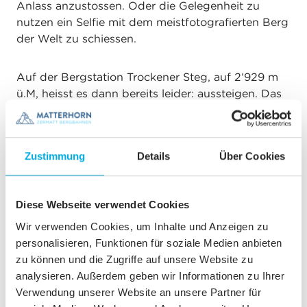
Anlass anzustossen. Oder die Gelegenheit zu
nutzen ein Selfie mit dem meistfotografierten Berg
der Welt zu schiessen.
Auf der Bergstation Trockener Steg, auf 2‘929 m
ü.M, heisst es dann bereits leider: aussteigen. Das
Gute daran: Die VIP-Gondel ist 270 Tage im Jahr
im Einsatz. Die Fahrt lässt sich im Sommer
wunderbar mit einer gemütlichen Wanderung
Zustimmung
Details
Über Cookies
verbinden oder im Winter mit einem Skitag.
Ganzjährig bietet sich die Weiterfahrt
ins Matterhorn Glacier Paradise an, hinauf zur
Diese Webseite verwendet Cookies
höchsten Aussichtsplattform der Alpen.
Wir verwenden Cookies, um Inhalte und Anzeigen zu
personalisieren, Funktionen für soziale Medien anbieten
INBEGRIFFEN
zu können und die Zugriffe auf unsere Website zu
analysieren. Außerdem geben wir Informationen zu Ihrer
Einfach- oder Hin- und Retourfahrt in der VIP
Verwendung unserer Website an unsere Partner für
Gondel von Zermatt nach Trockener Steg