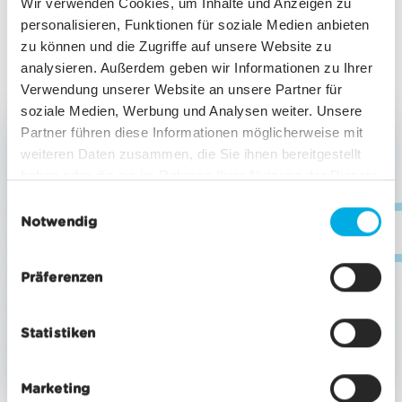
Wir verwenden Cookies, um Inhalte und Anzeigen zu
nombreux faits intéressants qui entourent la
personalisieren, Funktionen für soziale Medien anbieten
célèbre montagne. Records, mythes et coups du
zu können und die Zugriffe auf unsere Website zu
sort: le Cervin a sa propre personnalité.
analysieren. Außerdem geben wir Informationen zu Ihrer
Verwendung unserer Website an unsere Partner für
soziale Medien, Werbung und Analysen weiter. Unsere
QUELLE EST L’ALTITUDE DU CERVIN?
Partner führen diese Informationen möglicherweise mit
DANS QUELLE CHAÎNE DE
MONTAGNES SE TROUVE-T-IL?
weiteren Daten zusammen, die Sie ihnen bereitgestellt
haben oder die sie im Rahmen Ihrer Nutzung der Dienste
gesammelt haben.
QUELLE EST L’ORIGINE DE SON
E
NOM?
Notwendig
i
inf
n
w
À QUAND REMONTE LA PREMIÈRE
Präferenzen
ASCENSION DU CERVIN?
i
l
Statistiken
l
POURQUOI VICTOIRE AU SOMMET ET
TRAGÉDIE SONT-ELLES SI PROCHES?
i
g
Marketing
u