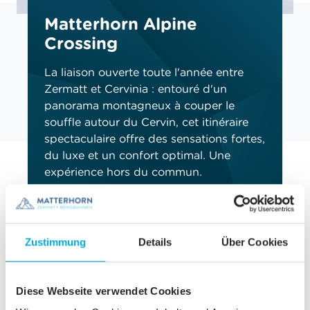
Matterhorn Alpine
Crossing
La liaison ouverte toute l'année entre
Zermatt et Cervinia : entouré d'un
panorama montagneux à couper le
souffle autour du Cervin, cet itinéraire
spectaculaire offre des sensations fortes,
du luxe et un confort optimal. Une
expérience hors du commun.
VERS LA PLUS HAUTE TRAVERSÉE DES
ALPES
Zustimmung
Details
Über Cookies
Histoire et faits à propos du Cervin
Le Cervin enthousiasme non seulement en raison
Diese Webseite verwendet Cookies
de son aspect exceptionnel, mais aussi des