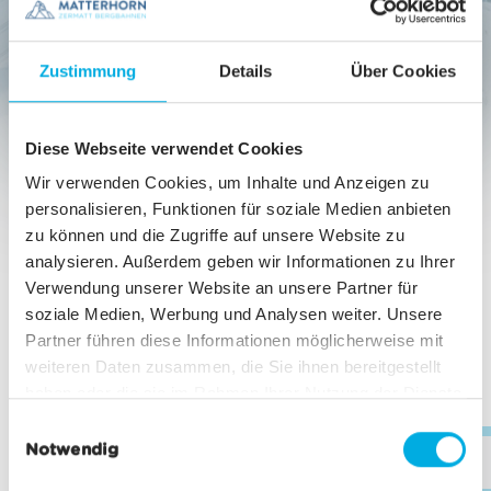
Zustimmung
Details
Über Cookies
Diese Webseite verwendet Cookies
Wir verwenden Cookies, um Inhalte und Anzeigen zu
personalisieren, Funktionen für soziale Medien anbieten
Quand les visions deviennent réalité. Après des
zu können und die Zugriffe auf unsere Website zu
années de travail de pionnier, la liaison à l’année
analysieren. Außerdem geben wir Informationen zu Ihrer
entre la destination mondiale de Zermatt et la
Verwendung unserer Website an unsere Partner für
station italienne de Breuil-Cervinia devient réalité.
soziale Medien, Werbung und Analysen weiter. Unsere
Une expérience hors du commun: voyager au-
Partner führen diese Informationen möglicherweise mit
dessus de fascinants paysages montagneux
weiteren Daten zusammen, die Sie ihnen bereitgestellt
italiens et suisses, avec vue sur l’incontournable
haben oder die sie im Rahmen Ihrer Nutzung der Dienste
Cervin.
gesammelt haben.
E
Notwendig
i
JETZT ENTDECKEN
inf
n