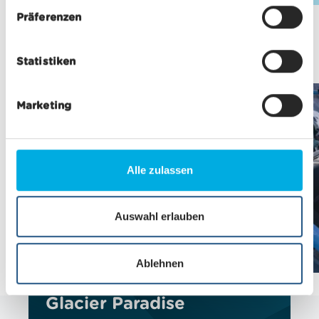
w
Präferenzen
i
l
Statistiken
l
i
g
Marketing
u
n
g
s
Alle zulassen
a
u
s
Auswahl erlauben
w
a
Ablehnen
h
Ski estival à Matterhorn
l
Glacier Paradise