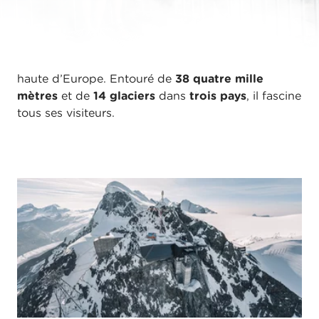
d’altitude, le Petit Cervin touche véritablement les
sens. Ce
paradis alpin
se résume sous le nom de
Matterhorn Glacier Paradise
, le sommet sur
lequel se trouve la station de montagne la plus
haute d’Europe. Entouré de
38 quatre mille
mètres
et de
14 glaciers
dans
trois pays
, il fascine
tous ses visiteurs.