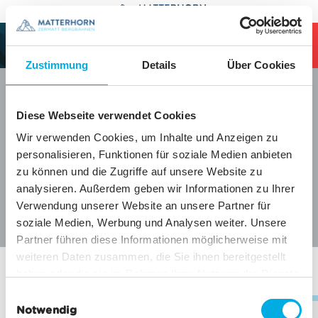
Table Of Content
sr.skip-to.main-content
sr.skip-to.table-of-contents
sr.skip-to.main-navigation
SHOP
0
HEADER.CART
Zustimmung
Details
Über Cookies
Diese Webseite verwendet Cookies
Wir verwenden Cookies, um Inhalte und Anzeigen zu
Veuillez accepter les cookies pour voir ce contenu.
personalisieren, Funktionen für soziale Medien anbieten
ACCEPTER LES COOKIES MARKETING
zu können und die Zugriffe auf unsere Website zu
analysieren. Außerdem geben wir Informationen zu Ihrer
Verwendung unserer Website an unsere Partner für
soziale Medien, Werbung und Analysen weiter. Unsere
Partner führen diese Informationen möglicherweise mit
weiteren Daten zusammen, die Sie ihnen bereitgestellt
haben oder die sie im Rahmen Ihrer Nutzung der Dienste
gesammelt haben.
E
Notwendig
i