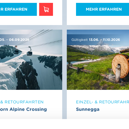
R ERFAHREN
MEHR ERFAHREN
MEHR ERFAHREN
.05.
-
06.09.2026
Gültigkeit
13.06.
-
11.10.2026
- & RETOURFAHRTEN
EINZEL- & RETOURFAH
orn Alpine Crossing
Sunnegga
147.50
ab CHF 19.00