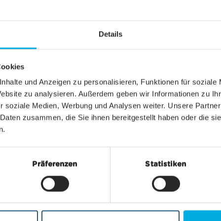
R ERFAHREN
MEHR ERFAHREN
MEHR ERFAHREN
Details
.05.
-
31.10.2026
Gültigkeit
01.05.
-
31.10.2026
Cookies
nhalte und Anzeigen zu personalisieren, Funktionen für soziale
Website zu analysieren. Außerdem geben wir Informationen zu I
r soziale Medien, Werbung und Analysen weiter. Unsere Partner
 Daten zusammen, die Sie ihnen bereitgestellt haben oder die s
n.
Präferenzen
Statistiken
- & RETOURFAHRTEN
EINZEL- & RETOURFAH
rigia
Furi
111.00
ab CHF 14.00