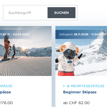
shop.label.search
SUCHEN
.11.2026
-
02.05.2027
Gültigkeit
28.11.2026
-
11.04.2027
IPÄSSE
1- & MEHRTAGESPÄSSE
ipässe
Beginner Skipass
176.00
ab CHF 62.00