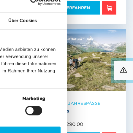
MEHR ERFAHREN
MEHR ERFAHREN
MEHR ERF
Über Cookies
Gültigkeit
ab Startdatum 1 Jahr
 Medien anbieten zu können
hrer Verwendung unserer
 führen diese Informationen
ie im Rahmen Ihrer Nutzung
info
Marketing
RTEN
SAISON- & JAHRESPÄSSE
Jahrespass
ab CHF 2’290.00