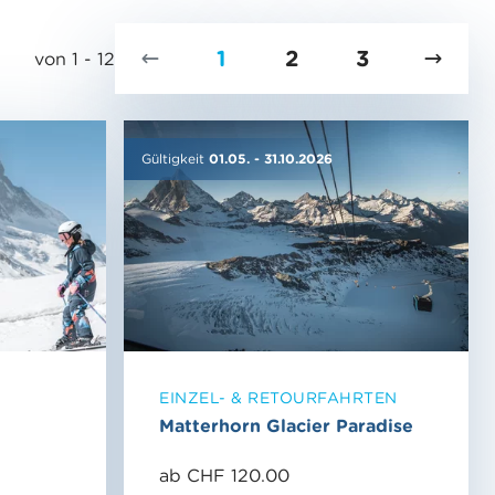
1
2
3
von 1 - 12
Gültigkeit
01.05.
-
31.10.2026
EINZEL- & RETOURFAHRTEN
Matterhorn Glacier Paradise
ab CHF 120.00