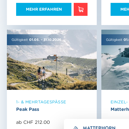
MEHR ERFAHREN
MEH
MEHR ERFAHREN
Gültigkeit
01.05.
-
31.10.2026
Gültigkeit
01
1- & MEHRTAGESPÄSSE
EINZEL
Peak Pass
Matterh
ab CHF 212.00
ab CHF 