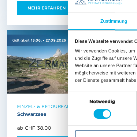
MEHR ERFAHREN
MEH
MEHR ERFAHREN
Zustimmung
Gültigkeit
13.06.
-
27.09.2026
Gültigkeit
01
Diese Webseite verwendet 
Wir verwenden Cookies, um I
und die Zugriffe auf unsere 
Website an unsere Partner fü
möglicherweise mit weiteren
der Dienste gesammelt habe
E
Notwendig
i
EINZEL- & RETOURFAHRTEN
EINZEL
n
Schwarzsee
Testa G
w
i
ab CHF 38.00
ab CHF 
l