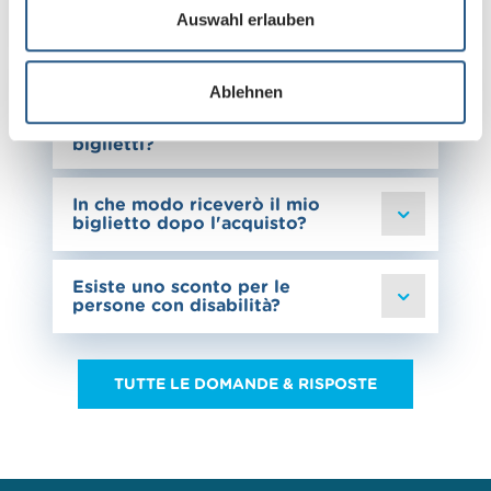
webshop?
s
Auswahl erlauben
w
Ho un abbonamento a metà
a
prezzo/abbonamento generale
Ablehnen
h
delle FFS. Quali sconti ottengo
l
e dove posso acquistare i
biglietti?
In che modo riceverò il mio
biglietto dopo l'acquisto?
Esiste uno sconto per le
persone con disabilità?
TUTTE LE DOMANDE & RISPOSTE