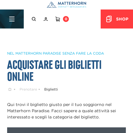
Table Of Content
Acquistare gli biglietti online
Domande & risposte
sr.skip-to.main-content
sr.skip-to.table-of-contents
sr.skip-to.main-navigation
SHOP
0
HEADER.CART
NEL MATTERHORN PARADISE SENZA FARE LA CODA
Acquistare gli biglietti
online
Home
Prenotare
Biglietti
Qui trovi il biglietto giusto per il tuo soggiorno nel
Matterhorn Paradise. Facci sapere a quale attività sei
interessato e scegli la categoria del biglietto.