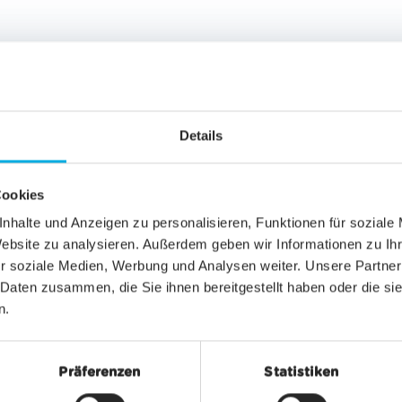
Details
Cookies
nhalte und Anzeigen zu personalisieren, Funktionen für soziale
Website zu analysieren. Außerdem geben wir Informationen zu I
r soziale Medien, Werbung und Analysen weiter. Unsere Partner
NZE ESTIVE
ESPERIENZE ESTIVE
 Daten zusammen, die Sie ihnen bereitgestellt haben oder die s
 Pass Findeln
Mountaincarts
n.
125.00
da CHF 20.00
Präferenzen
Statistiken
PRIRE DI PIÙ
SCOPRIRE DI PIÙ
SCOPRIRE DI PIÙ