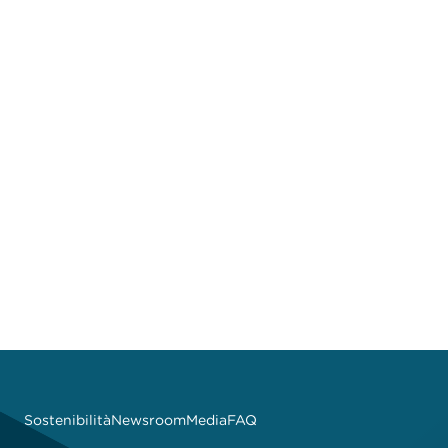
Come funziona la Dynamic Pricing di
Sostenibilità
Newsroom
Media
FAQ