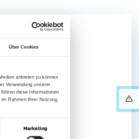
Über Cookies
 Medien anbieten zu können
TUTTE LE ESPERIENZE
hrer Verwendung unserer
 führen diese Informationen
ie im Rahmen Ihrer Nutzung
info
Marketing
SCOPRIRE DI PIÙ