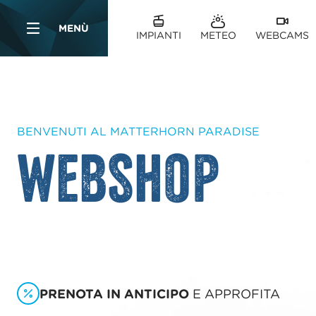
Table Of Content
Biglietti
Esperienze
sr.skip-to.main-content
sr.skip-to.table-of-contents
sr.skip-to.main-navigation
MENÙ
IMPIANTI
METEO
WEBCAMS
BENVENUTI AL MATTERHORN PARADISE
Webshop
PRENOTA IN ANTICIPO
E APPROFITA