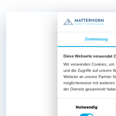
Zustimmung
Diese Webseite verwendet 
Wir verwenden Cookies, um I
und die Zugriffe auf unsere 
Website an unsere Partner fü
ESPERIENZE ESTIVE
ESPERIE
möglicherweise mit weiteren
Colazione & alba
Gourmet
der Dienste gesammelt habe
da CHF 64.00
da CHF 
E
Notwendig
i
SCOPRIRE DI PIÙ
SCO
SCOPRIRE DI PIÙ
n