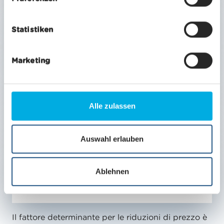
i
l
Bambini
dai 9 ai 15.99 anni
gratuito
Statistiken
l
con carta Junior/carta Bimbi accompagnati
i
g
Marketing
u
n
AG, metà-prezzo, Swiss Travel Pass
50%
g
s
Alle zulassen
a
Gruppi a partire da 10 persone
20%
u
s
Auswahl erlauben
w
a
Persone con disabilità
1 persona gratuita
Ablehnen
h
in possesso di una carta di
accompagnamento*
l
Il fattore determinante per le riduzioni di prezzo è