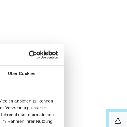
Über Cookies
 Medien anbieten zu können
hrer Verwendung unserer
 führen diese Informationen
ie im Rahmen Ihrer Nutzung
info