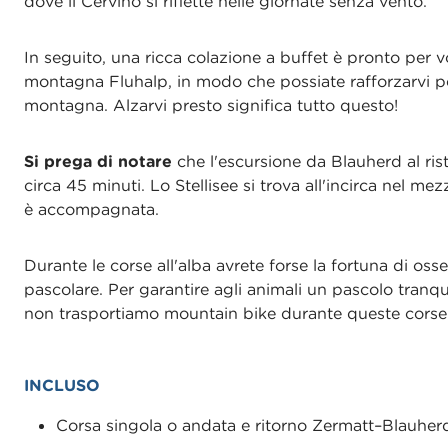
dove il Cervino si riflette nelle giornate senza vento.
In seguito, una ricca colazione a buffet è pronto per vo
montagna Fluhalp, in modo che possiate rafforzarvi pe
montagna. Alzarvi presto significa tutto questo!
Si prega di notare
che l'escursione da Blauherd al ris
circa 45 minuti. Lo Stellisee si trova all'incirca nel me
è accompagnata.
Durante le corse all'alba avrete forse la fortuna di oss
pascolare. Per garantire agli animali un pascolo tranqu
non trasportiamo mountain bike durante queste corse
INCLUSO
Corsa singola o andata e ritorno Zermatt–Blauher