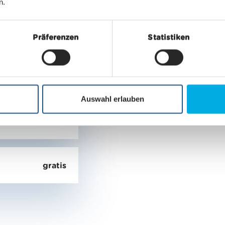
n.
da CHF 80.00
Präferenzen
Statistiken
da CHF 62.50
Auswahl erlauben
da CHF 48.50
gratis