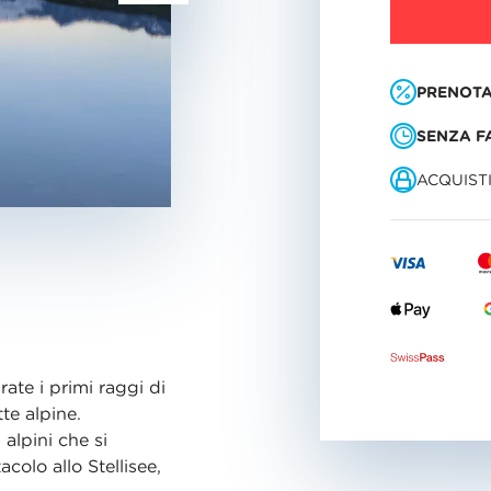
PRENOTA
SENZA F
ACQUIST
ate i primi raggi di
te alpine.
 alpini che si
colo allo Stellisee,