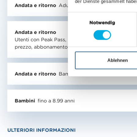
der Dienste gesammelt habe
Andata e ritorno
Adulti
E
Notwendig
i
n
Andata e ritorno
w
Utenti con Peak Pass, abbonamento a metà
i
prezzo, abbonamento generale
l
l
Ablehnen
i
Andata e ritorno
Bambini 9 ai 15.99 anni
g
u
n
g
Bambini
fino a 8.99 anni
s
a
u
s
ULTERIORI INFORMAZIONI
w