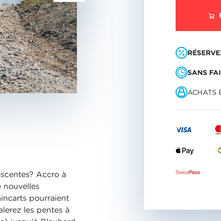
RÉSERVE
SANS FA
ACHATS 
escentes? Accro à
 nouvelles
aincarts pourraient
alerez les pentes à