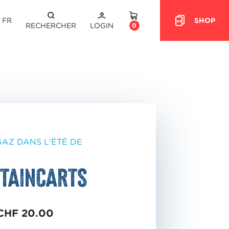
FR
SHOP
HEADER.CART
RECHERCHER
LOGIN
0
GAZ DANS L'ÉTÉ DE
taincarts
CHF 20.00