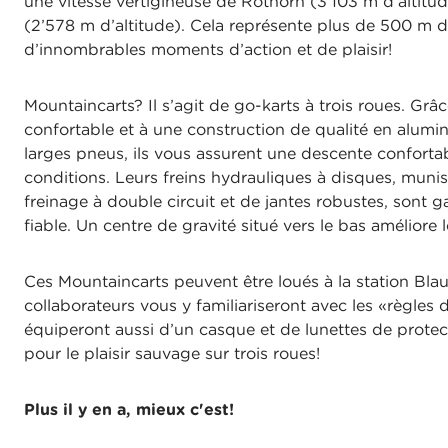
une vitesse vertigineuse de Rothorn (3’103 m d’altitu
(2’578 m d’altitude). Cela représente plus de 500 m d
d’innombrables moments d’action et de plaisir!
Mountaincarts? Il s’agit de go-karts à trois roues. Grâc
confortable et à une construction de qualité en alumi
larges pneus, ils vous assurent une descente conforta
conditions. Leurs freins hydrauliques à disques, muni
freinage à double circuit et de jantes robustes, sont g
fiable. Un centre de gravité situé vers le bas améliore le
Ces Mountaincarts peuvent être loués à la station Bla
collaborateurs vous y familiariseront avec les «règles 
équiperont aussi d’un casque et de lunettes de protect
pour le plaisir sauvage sur trois roues!
Plus il y en a, mieux c'est!