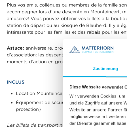
Plus vos amis, collègues ou membres de la famille s
accompagner lors d’une descente en Mountaincart, m
amuserez! Vous pouvez obtenir vos billets à la boutiqu
station de départ ou au kiosque de Blauherd. Il y a ég
intéressants pour les familles et des rabais pour les en
Astuce:
anniversaire, programme de motivation ou ex
d’association: les descentes en Mountaincart sont idéa
moments d’action en groupe!
Zustimmung
INCLUS
Diese Webseite verwendet 
Location Mountaincart
Wir verwenden Cookies, um I
Équipement de sécurité correspondant (casque et
und die Zugriffe auf unsere 
protection)
Website an unsere Partner fü
möglicherweise mit weiteren
der Dienste gesammelt habe
Les billets de transport ne sont pas compris.