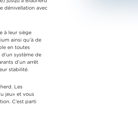
de) jusqu’à Blauherd
e dénivellation avec
e à leur siège
nium ainsi qu’à de
ble en toutes
s d’un système de
arants d’un arrêt
ur stabilité.
uherd. Les
du jeu» et vous
ion. C’est parti