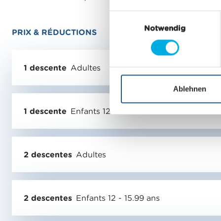
E
Notwendig
i
PRIX & RÉDUCTIONS
n
w
i
1 descente
Adultes
l
l
Ablehnen
i
1 descente
Enfants 12 - 15.99 ans
g
u
n
g
2 descentes
Adultes
s
a
u
s
2 descentes
Enfants 12 - 15.99 ans
w
a