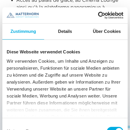
Accès au palais de glace, au Cinema Lounge
ainsi qu’à la plateforme panoramique à
Matterhorn Glacier Paradise et l’InfoCube à
Trockener Steg
selon l’horaire
Entrée au SnowXperience de Plateau
Zustimmung
Details
Über Cookies
Rosa (pendant la saison estivale)
Bus local à Zermatt
Diese Webseite verwendet Cookies
Les chiens sont transportés gratuitement
Wir verwenden Cookies, um Inhalte und Anzeigen zu
(obligation de tenir les chiens en laisse et avec
personalisieren, Funktionen für soziale Medien anbieten
une muselière en Italie)
zu können und die Zugriffe auf unsere Website zu
analysieren. Außerdem geben wir Informationen zu Ihrer
Verwendung unserer Website an unsere Partner für
PRIX & RÉDUCTIONS
soziale Medien, Werbung und Analysen weiter. Unsere
Partner führen diese Informationen möglicherweise mit
Bambini
3 - 8.99 ans*
gratuit
weiteren Daten zusammen, die Sie ihnen bereitgestellt
haben oder die sie im Rahmen Ihrer Nutzung der Dienste
gesammelt haben.
E