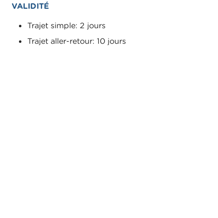
VALIDITÉ
Trajet simple: 2 jours
Trajet aller-retour: 10 jours
Existe-t-il une différence lorsque je
réserve mes billets par l’application
Matterhorn ou la boutique en ligne?
J’ai un demi-tarif/AG des CFF. Quelles
sont les réductions dont je bénéficie
et où puis-je acheter les billets?
Les personnes handicapées peuvent-
elles bénéficier d'une réduction?