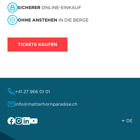
SICHERER
ONLINE-EINKAUF
OHNE ANSTEHEN
IN DIE BERGE
TICKETS KAUFEN
+41 27 966 01 01
info@matterhornparadise.ch
Facebook
Instagram
Linkedin
YouTube
DE