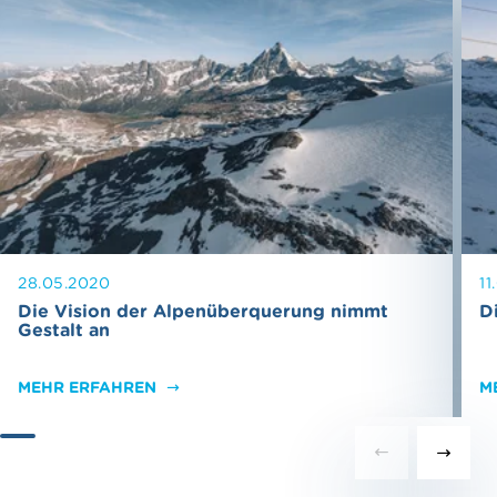
28.05.2020
11
Die Vision der Alpenüberquerung nimmt
D
Gestalt an
MEHR ERFAHREN
M