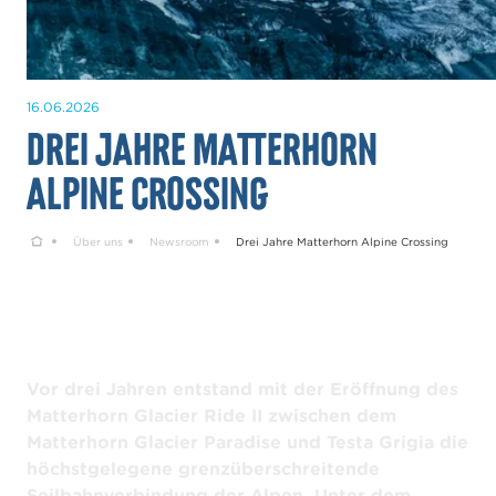
16.06.2026
Drei Jahre Matterhorn
Alpine Crossing
Home
Über uns
Newsroom
Drei Jahre Matterhorn Alpine Crossing
Vor drei Jahren entstand mit der Eröffnung des
Matterhorn Glacier Ride II zwischen dem
Matterhorn Glacier Paradise und Testa Grigia die
höchstgelegene grenzüberschreitende
Seilbahnverbindung der Alpen. Unter dem