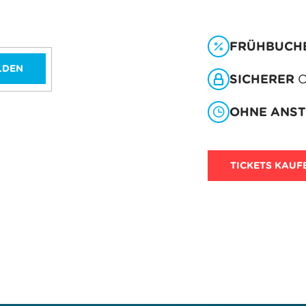
FRÜHBUCH
LDEN
SICHERER
O
OHNE ANS
TICKETS KAUF