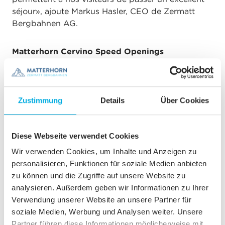
séjour», ajoute Markus Hasler, CEO de Zermatt
Bergbahnen AG.
Matterhorn Cervino Speed Openings
Les préparatifs pour les descentes de Coupe du
monde des hommes les 11 et 12 novembre et celles
Zustimmung
Details
Über Cookies
des femmes les 18 et 19 novembre à Zermatt et
Cervinia vont bon train. Le comité organisationnel
local est dans les temps et a, comparé aux courses
Diese Webseite verwendet Cookies
qui étaient prévues l’automne dernier, effectué
d’importantes améliorations aussi bien sur la Gran
Wir verwenden Cookies, um Inhalte und Anzeigen zu
Becca que dans l’organisation. Tout est prêt pour
personalisieren, Funktionen für soziale Medien anbieten
un début réussi des «Matterhorn Cervino Speed
zu können und die Zugriffe auf unsere Website zu
Openings».
analysieren. Außerdem geben wir Informationen zu Ihrer
Verwendung unserer Website an unsere Partner für
soziale Medien, Werbung und Analysen weiter. Unsere
Partner führen diese Informationen möglicherweise mit