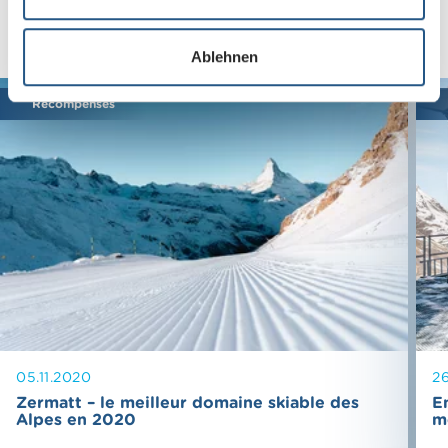
w
a
Articles similaires
Ablehnen
h
l
Récompenses
05.11.2020
26
Zermatt – le meilleur domaine skiable des
E
Alpes en 2020
m