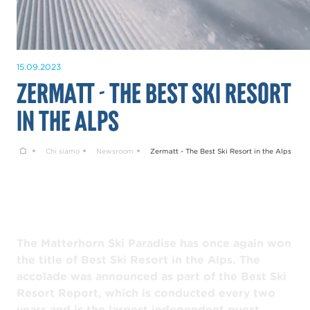
15.09.2023
Zermatt - The Best Ski Resort
in the Alps
Home
Chi siamo
Newsroom
Zermatt - The Best Ski Resort in the Alps
The Matterhorn Ski Paradise has once again won
the title of Best Ski Resort in the Alps. The
accolade was announced as part of the Best Ski
Resort Report, which is conducted every two
years and is the largest independent guest