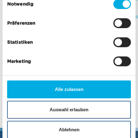
Notwendig
i
inf
n
w
Präferenzen
i
l
Statistiken
l
i
g
Marketing
u
n
g
s
Alle zulassen
a
u
s
Auswahl erlauben
w
a
Ablehnen
h
Premi