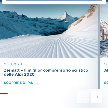
l
05.11.2020
26
Zermatt – Il miglior comprensorio sciistico
Al
delle Alpi 2020
SCOPRIRE DI PIÙ
S