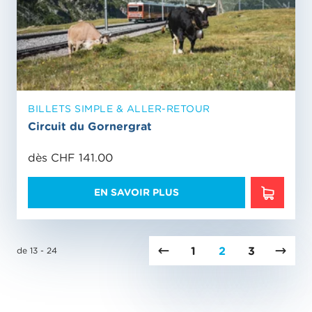
BILLETS SIMPLE & ALLER-RETOUR
Circuit du Gornergrat
dès CHF 141.00
EN SAVOIR PLUS
EN SAVO
1
2
3
de 13 - 24