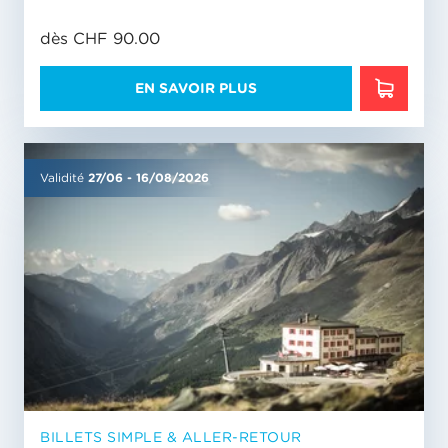
dès CHF 90.00
EN SAVOIR PLUS
EN SAVO
Validité
27/06
-
16/08/2026
BILLETS SIMPLE & ALLER-RETOUR