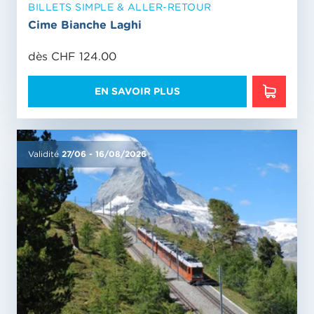
BILLETS SIMPLE & ALLER-RETOUR
Cime Bianche Laghi
dès CHF 124.00
EN SAVOIR PLUS
EN SAVO
Validité
27/06
-
16/08/2026