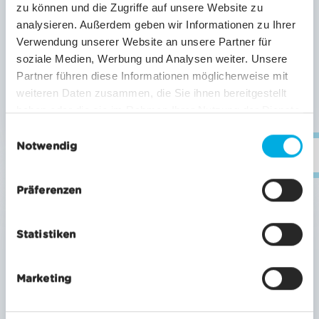
zu können und die Zugriffe auf unsere Website zu
analysieren. Außerdem geben wir Informationen zu Ihrer
BILLETS 1 & PLUSIEURS JOURS
Verwendung unserer Website an unsere Partner für
Forfait VTT Pro
soziale Medien, Werbung und Analysen weiter. Unsere
Partner führen diese Informationen möglicherweise mit
dès CHF 121.00
weiteren Daten zusammen, die Sie ihnen bereitgestellt
haben oder die sie im Rahmen Ihrer Nutzung der Dienste
EN SAVOIR PLUS
EN SAVO
gesammelt haben.
E
Notwendig
i
inf
n
w
Validité
13/06
-
11/10/2026
Präferenzen
i
l
Statistiken
l
i
g
Marketing
u
n