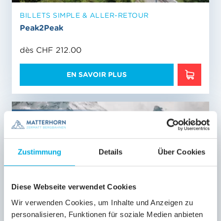
BILLETS SIMPLE & ALLER-RETOUR
Peak2Peak
dès CHF 212.00
EN SAVOIR PLUS
EN SAVO
Validité
13/06
-
11/10/2026
Zustimmung
Details
Über Cookies
Diese Webseite verwendet Cookies
Wir verwenden Cookies, um Inhalte und Anzeigen zu
personalisieren, Funktionen für soziale Medien anbieten