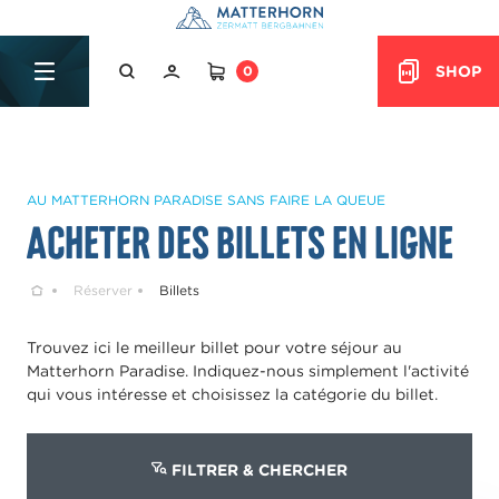
Table Of Content
Acheter des billets en ligne
Questions & Réponses
sr.skip-to.main-content
sr.skip-to.table-of-contents
sr.skip-to.main-navigation
SHOP
0
HEADER.CART
AU MATTERHORN PARADISE SANS FAIRE LA QUEUE
Acheter des billets en ligne
Home
Réserver
Billets
Trouvez ici le meilleur billet pour votre séjour au
Matterhorn Paradise. Indiquez-nous simplement l'activité
qui vous intéresse et choisissez la catégorie du billet.
FILTRER & CHERCHER