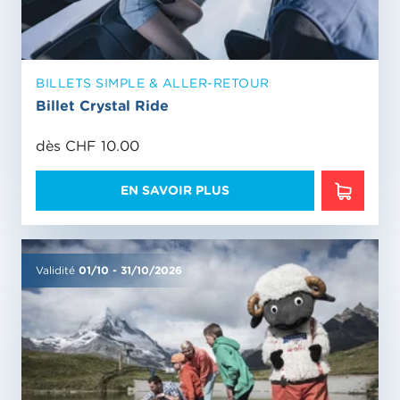
BILLETS SIMPLE & ALLER-RETOUR
Billet Crystal Ride
dès CHF 10.00
EN SAVOIR PLUS
EN SAVO
Validité
01/10
-
31/10/2026