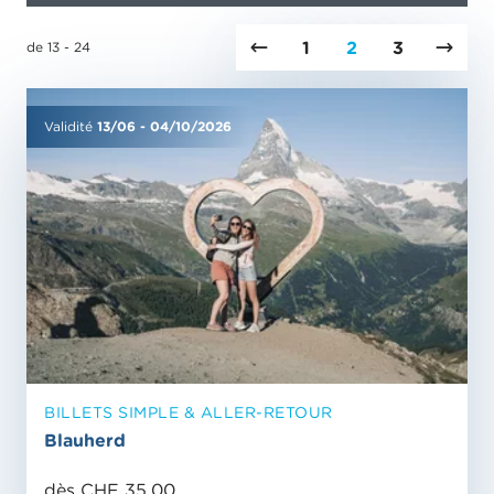
1
2
3
de 13 - 24
Validité
13/06
-
04/10/2026
BILLETS SIMPLE & ALLER-RETOUR
Blauherd
dès CHF 35.00