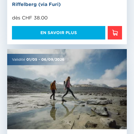
Riffelberg (via Furi)
dès CHF 38.00
EN SAVOIR PLUS
EN SAVO
Validité
01/05
-
06/09/2026