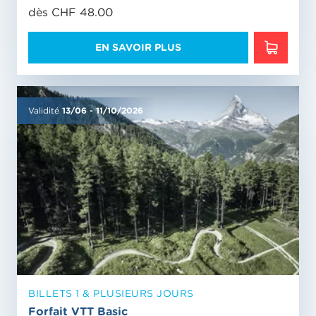
dès CHF 48.00
EN SAVOIR PLUS
EN SAVO
Validité
13/06
-
11/10/2026
BILLETS 1 & PLUSIEURS JOURS
Forfait VTT Basic