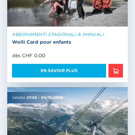
ABBONAMENTI STAGIONALI & ANNUALI
Wolli Card pour enfants
dès CHF 0.00
EN SAVOIR PLUS
EN SAVO
Validité
27/06
-
04/10/2026