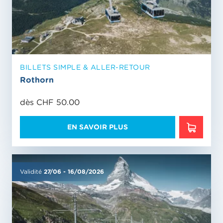
BILLETS SIMPLE & ALLER-RETOUR
Rothorn
dès CHF 50.00
EN SAVOIR PLUS
EN SAVO
Validité
27/06
-
16/08/2026