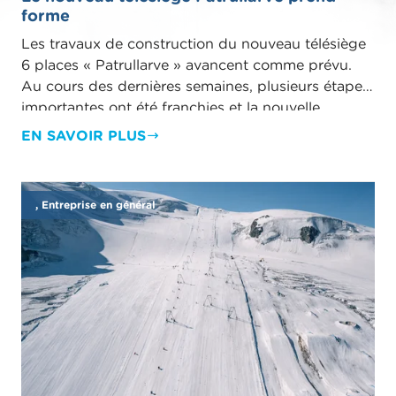
forme
Les travaux de construction du nouveau télésiège
6 places « Patrullarve » avancent comme prévu.
Au cours des dernières semaines, plusieurs étapes
importantes ont été franchies et la nouvelle
installation commence à prendre forme sur le
EN SAVOIR PLUS
chantier.
, Entreprise en général