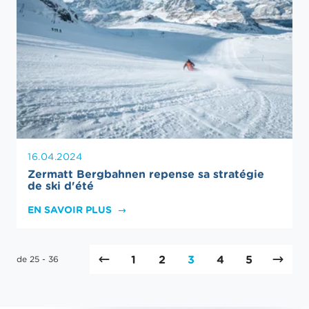
16.04.2024
Zermatt Bergbahnen repense sa stratégie
de ski d'été
EN SAVOIR PLUS
1
2
3
4
5
de 25 - 36