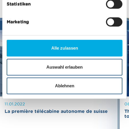
Statistiken
l
i
g
Marketing
u
Infrastructure,
n
g
s
Alle zulassen
a
u
s
Auswahl erlauben
w
a
Ablehnen
h
l
11.01.2022
0
La première télécabine autonome de suisse
T
t