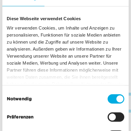
Diese Webseite verwendet Cookies
Wir verwenden Cookies, um Inhalte und Anzeigen zu
personalisieren, Funktionen für soziale Medien anbieten
zu können und die Zugriffe auf unsere Website zu
analysieren. Außerdem geben wir Informationen zu Ihrer
Verwendung unserer Website an unsere Partner für
soziale Medien, Werbung und Analysen weiter. Unsere
Partner führen diese Informationen möglicherweise mit
weiteren Daten zusammen, die Sie ihnen bereitgestellt
haben oder die sie im Rahmen Ihrer Nutzung der Dienste
gesammelt haben.
E
Notwendig
i
inf
n
w
Präferenzen
i
l