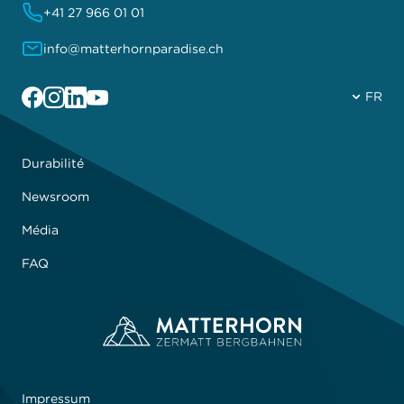
+41 27 966 01 01
info@matterhornparadise.ch
Facebook
Instagram
Linkedin
YouTube
FR
Durabilité
Newsroom
Média
FAQ
Impressum