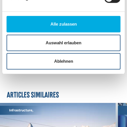
u
n
g
s
Alle zulassen
a
u
s
Auswahl erlauben
w
a
Ablehnen
h
l
Articles similaires
Infrastructure,