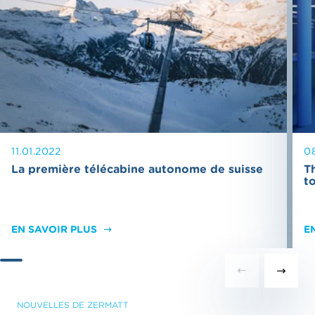
11.01.2022
0
La première télécabine autonome de suisse
T
t
EN SAVOIR PLUS
E
NOUVELLES DE ZERMATT