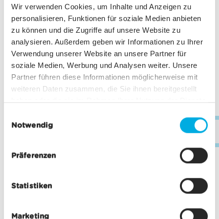
Wir verwenden Cookies, um Inhalte und Anzeigen zu
Les travaux de bétonnage pour le support numéro
personalisieren, Funktionen für soziale Medien anbieten
un seront entrepris et celui-ci sera monté pendant
zu können und die Zugriffe auf unsere Website zu
les mois de mai et juin 2023. En même temps, les
analysieren. Außerdem geben wir Informationen zu Ihrer
travaux de construction de la station inférieure de
Verwendung unserer Website an unsere Partner für
Schluhmatte commenceront et se poursuivront
soziale Medien, Werbung und Analysen weiter. Unsere
tout au long de l'été 2023. Des travaux sont
Partner führen diese Informationen möglicherweise mit
également en cours à la station supérieure, où les
weiteren Daten zusammen, die Sie ihnen bereitgestellt
travaux de construction seront achevés d'ici juin
haben oder die sie im Rahmen Ihrer Nutzung der Dienste
2023.
gesammelt haben.
E
Notwendig
i
inf
n
w
Präferenzen
i
l
Statistiken
l
i
g
Marketing