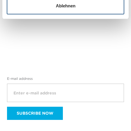
LEARN MORE
Ablehnen
h
l
E-mail address
SUBSCRIBE NOW