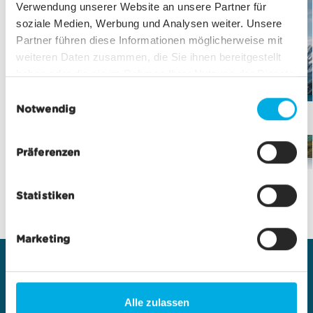
Verwendung unserer Website an unsere Partner für
soziale Medien, Werbung und Analysen weiter. Unsere
Partner führen diese Informationen möglicherweise mit
weiteren Daten zusammen, die Sie ihnen bereitgestellt
haben oder die sie im Rahmen Ihrer Nutzung der Dienste
gesammelt haben.
E
Notwendig
i
Ski passes winter
wind and weather
inf
n
w
Präferenzen
i
l
Statistiken
l
i
g
Marketing
u
n
+41 27 966 01 01
g
s
info@matterhornparadise.ch
Alle zulassen
a