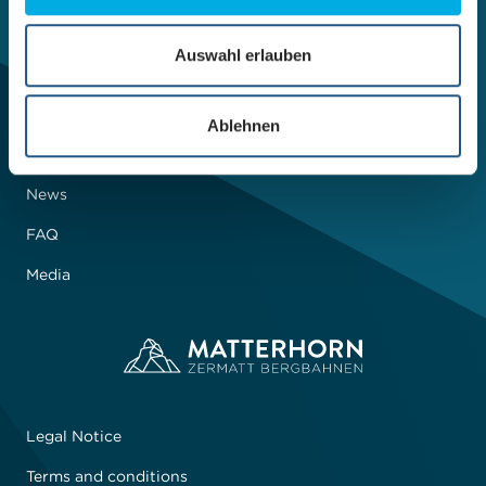
u
Facebook
Instagram
Linkedin
YouTube
EN
s
Auswahl erlauben
w
a
Sustainability
Ablehnen
h
Newsroom
l
News
FAQ
Media
Legal Notice
Terms and conditions